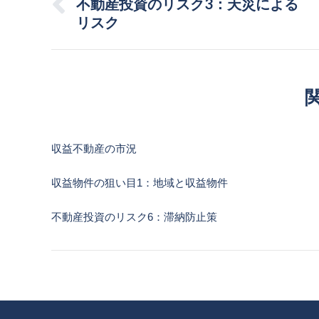
navigation
不動産投資のリスク3：天災による
Previous
リスク
post:
収益不動産の市況
収益物件の狙い目1：地域と収益物件
不動産投資のリスク6：滞納防止策