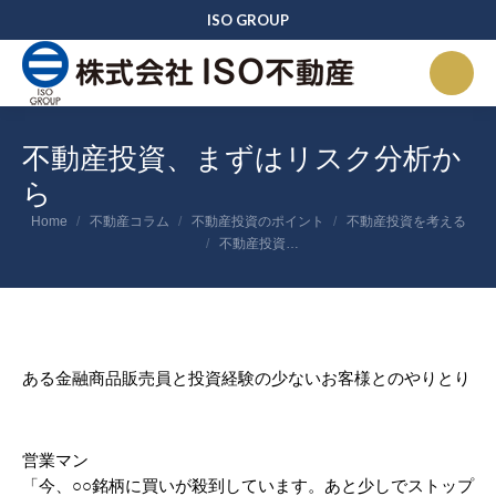
ISO GROUP
不動産投資、まずはリスク分析か
ら
You are here:
Home
不動産コラム
不動産投資のポイント
不動産投資を考える
不動産投資…
ある金融商品販売員と投資経験の少ないお客様とのやりとり
営業マン
「今、○○銘柄に買いが殺到しています。あと少しでストップ