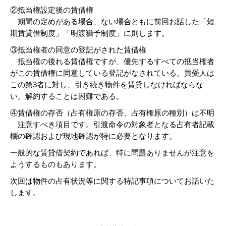
②抵当権設定後の賃借権
期間の定めがある場合、ない場合ともに前回お話した「短
期賃貸借制度」「明渡猶予制度」に則します。
③抵当権者の同意の登記がされた賃借権
抵当権の後れる賃借権ですが、優先するすべての抵当権者
がこの賃借権に同意している登記がなされている。買受人は
この第3者に対し、引き続き物件を賃貸しなければならな
い。解約することは困難である。
④賃借権の存否（占有権原の存否、占有権原の種別）は不明
注意すべき項目です。引渡命令の対象者となる占有者記載
欄の確認および現地確認が特に必要となります。
一般的な賃貸借契約であれば、特に問題ありませんが注意を
ようするものもあります。
次回は物件の占有状況等に関する特記事項についてお話いた
します。