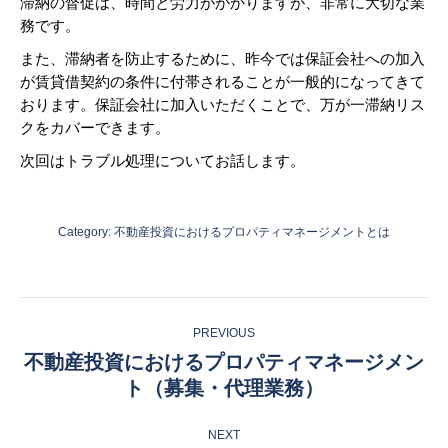
滞納の督促は、時間と労力がかかりますが、非常に大切な業
務です。
また、滞納者を防止するために、昨今では保証会社への加入
が賃貸借契約の条件に付帯されることが一般的になってきて
おります。保証会社に加入いただくことで、万が一滞納リス
クをカバーできます。
次回はトラブル処理についてお話します。
Category:
不動産投資におけるプロパティマネージメントとは
Post
PREVIOUS
navigation
不動産投資におけるプロパティマネージメン
Previous
ト（募集・代理業務）
post:
NEXT