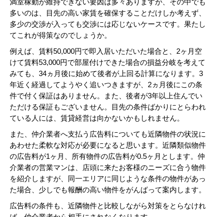
満室稼動が維持できない要因は多々ありますが、その中でも
多いのは、目先の高い家賃を確保することだけしか考えず、
多少の交渉が入っても交渉には応じないケースです。果たし
てこれが得策なのでしょうか。
例えば、賃料50,000円で即入居いただいた場合と、2ヶ月空
けて賃料53,000円で部屋付けできた場合の損益分岐を考えて
みても、34ヵ月後に始めて後者が上回る計算になります。3
年近く経過してようやく追いつきますが、2ヵ月後にこの条
件で付く保証はありません。また、後者が3年以上住んでい
ただける保証もございません。目先の条件ばかりにとらわれ
ている人には、賃貸経営は向かないかもしれません。
また、仲介業者へ支払う広告料についても近隣物件の状況に
あわせた柔軟な対応が必要になると思います。近隣類似物件
の広告料が1ヶ月、所有物件の広告料が0.5ヶ月とします。仲
介業者の営業マンは、店頭に来たお客様のニーズに合う物件
を紹介しますが、同一エリアに同じような条件の物件があっ
た場合、少しでも報酬の高い物件をがんばって案内します。
広告料の条件も、近隣物件と比較しながら対策をとらなけれ
ば、仲介業者から相手にされなくなります。